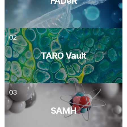
FADeR
02
TARO Vault
03
SAMH