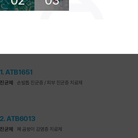
02
03
1. ATB1651
진균제
손발톱 진균증 / 피부 진균증 치료제
2. ATB6013
진균제
폐 곰팡이 감염증 치료제