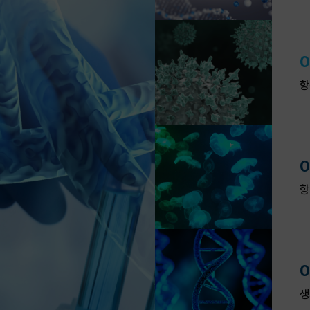
0
항
0
항
0
생