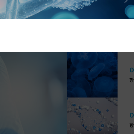
0
항
0
항