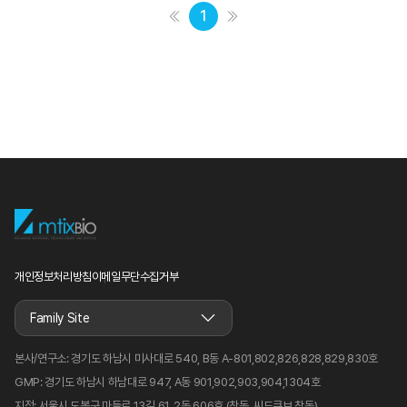
1
개인정보처리방침
이메일무단수집거부
Family Site
본사/연구소:
경기도 하남시 미사대로 540, B동 A-801,802,826,828,829,830호
GMP:
경기도 하남시 하남대로 947, A동 901,902,903,904,1304호
지점:
서울시 도봉구 마들로 13길 61, 2동 606호 (창동, 씨드큐브 창동)